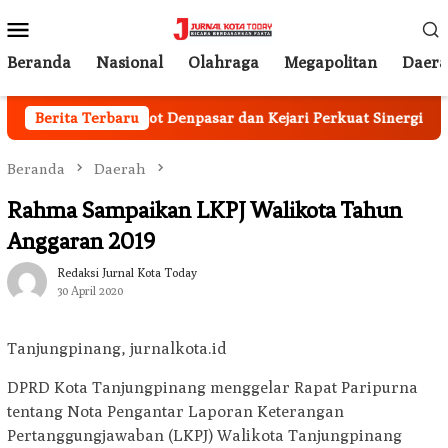
Loncat
Menu
ke
Mobile
konten
Beranda
Nasional
Olahraga
Megapolitan
Daer
at
Berita Terbaru
Pemkot Denpasar dan Kejari Perkuat Sinergi Percepa
Beranda
Daerah
Rahma Sampaikan LKPJ Walikota Tahun
Anggaran 2019
Redaksi Jurnal Kota Today
30 April 2020
Tanjungpinang, jurnalkota.id
DPRD Kota Tanjungpinang menggelar Rapat Paripurna
tentang Nota Pengantar Laporan Keterangan
Pertanggungjawaban (LKPJ) Walikota Tanjungpinang