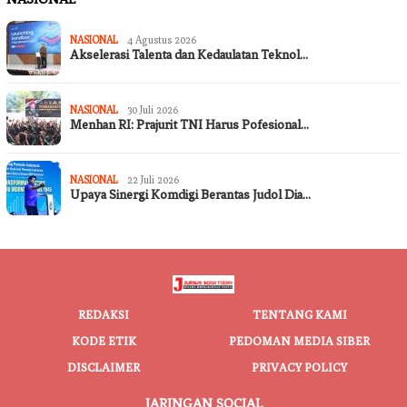
NASIONAL
4 Agustus 2026
Akselerasi Talenta dan Kedaulatan Teknol…
NASIONAL
30 Juli 2026
Menhan RI: Prajurit TNI Harus Pofesional…
NASIONAL
22 Juli 2026
Upaya Sinergi Komdigi Berantas Judol Dia…
REDAKSI
TENTANG KAMI
KODE ETIK
PEDOMAN MEDIA SIBER
DISCLAIMER
PRIVACY POLICY
JARINGAN SOCIAL