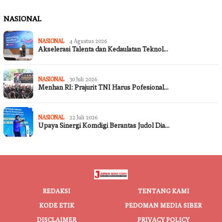
NASIONAL
NASIONAL
4 Agustus 2026
Akselerasi Talenta dan Kedaulatan Teknol…
NASIONAL
30 Juli 2026
Menhan RI: Prajurit TNI Harus Pofesional…
NASIONAL
22 Juli 2026
Upaya Sinergi Komdigi Berantas Judol Dia…
REDAKSI
TENTANG KAMI
KODE ETIK
PEDOMAN MEDIA SIBER
DISCLAIMER
PRIVACY POLICY