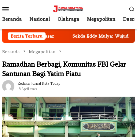
Loncat
Menu
ke
Mobile
konten
Beranda
Nasional
Olahraga
Megapolitan
Daer
nsos Kota Denpasar
Berita Terbaru
Sekda Eddy Mulya: Wujudkan Tata 
Beranda
Megapolitan
Ramadhan Berbagi, Komunitas FBI Gelar
Santunan Bagi Yatim Piatu
Redaksi Jurnal Kota Today
18 April 2022