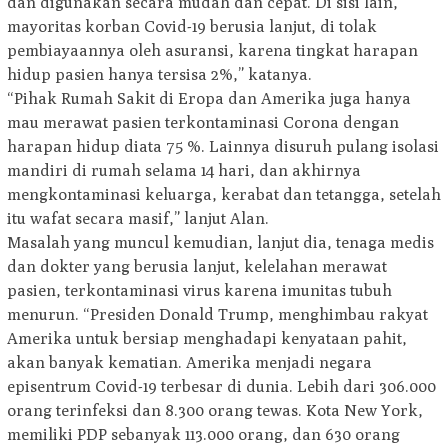
dan digunakan secara mudah dan cepat. Di sisi lain,
mayoritas korban Covid-19 berusia lanjut, di tolak
pembiayaannya oleh asuransi, karena tingkat harapan
hidup pasien hanya tersisa 2%,” katanya.
“Pihak Rumah Sakit di Eropa dan Amerika juga hanya
mau merawat pasien terkontaminasi Corona dengan
harapan hidup diata 75 %. Lainnya disuruh pulang isolasi
mandiri di rumah selama 14 hari, dan akhirnya
mengkontaminasi keluarga, kerabat dan tetangga, setelah
itu wafat secara masif,” lanjut Alan.
Masalah yang muncul kemudian, lanjut dia, tenaga medis
dan dokter yang berusia lanjut, kelelahan merawat
pasien, terkontaminasi virus karena imunitas tubuh
menurun. “Presiden Donald Trump, menghimbau rakyat
Amerika untuk bersiap menghadapi kenyataan pahit,
akan banyak kematian. Amerika menjadi negara
episentrum Covid-19 terbesar di dunia. Lebih dari 306.000
orang terinfeksi dan 8.300 orang tewas. Kota New York,
memiliki PDP sebanyak 113.000 orang, dan 630 orang