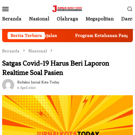
Loncat
Menu
ke
Mobile
konten
Beranda
Nasional
Olahraga
Megapolitan
Daer
ota Mulai Berjalan
Berita Terbaru
Program Ketahanan Pangan Nasion
Beranda
Nasional
Satgas Covid-19 Harus Beri Laporon
Realtime Soal Pasien
Redaksi Jurnal Kota Today
6 April 2020