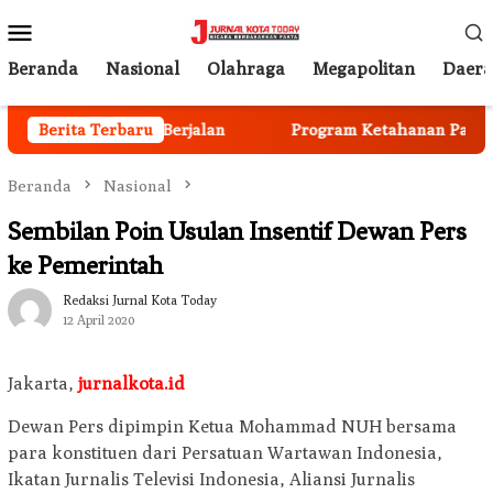
Loncat
Menu
ke
Mobile
konten
Beranda
Nasional
Olahraga
Megapolitan
Daer
nggota Mulai Berjalan
Berita Terbaru
Program Ketahanan Pangan Nasi
Beranda
Nasional
Sembilan Poin Usulan Insentif Dewan Pers
ke Pemerintah
Redaksi Jurnal Kota Today
12 April 2020
Jakarta,
jurnalkota.id
Dewan Pers dipimpin Ketua Mohammad NUH bersama
para konstituen dari Persatuan Wartawan Indonesia,
Ikatan Jurnalis Televisi Indonesia, Aliansi Jurnalis