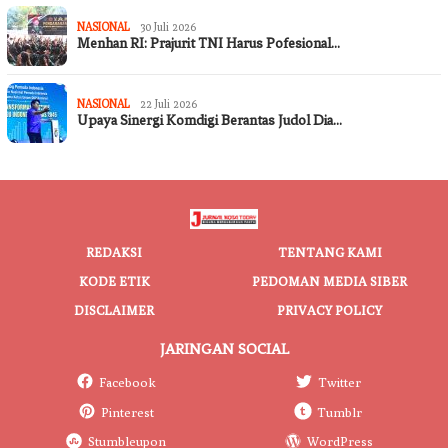
NASIONAL
30 Juli 2026
Menhan RI: Prajurit TNI Harus Pofesional…
NASIONAL
22 Juli 2026
Upaya Sinergi Komdigi Berantas Judol Dia…
REDAKSI
TENTANG KAMI
KODE ETIK
PEDOMAN MEDIA SIBER
DISCLAIMER
PRIVACY POLICY
JARINGAN SOCIAL
Facebook
Twitter
Pinterest
Tumblr
Stumbleupon
WordPress