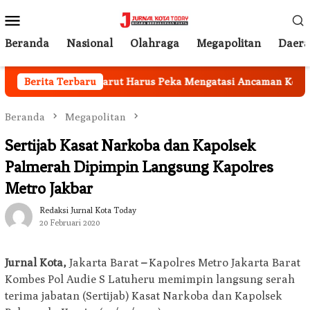
Loncat
Menu
ke
Mobile
konten
Beranda
Nasional
Olahraga
Megapolitan
Daer
ional, Pemkab Garut Harus Peka Mengatasi Ancaman Kekering
Berita Terbaru
Beranda
Megapolitan
Sertijab Kasat Narkoba dan Kapolsek
Palmerah Dipimpin Langsung Kapolres
Metro Jakbar
Redaksi Jurnal Kota Today
20 Februari 2020
Jurnal Kota,
Jakarta Barat
–
Kapolres Metro Jakarta Barat
Kombes Pol Audie S Latuheru memimpin langsung serah
terima jabatan (Sertijab) Kasat Narkoba dan Kapolsek