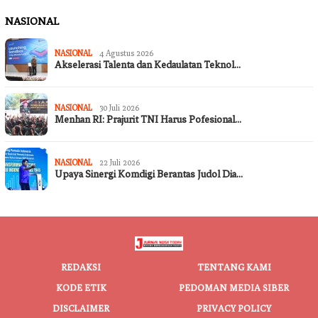
NASIONAL
NASIONAL
4 Agustus 2026
Akselerasi Talenta dan Kedaulatan Teknol…
NASIONAL
30 Juli 2026
Menhan RI: Prajurit TNI Harus Pofesional…
NASIONAL
22 Juli 2026
Upaya Sinergi Komdigi Berantas Judol Dia…
REDAKSI
TENTANG KAMI
KODE ETIK
PEDOMAN MEDIA SIBER
DISCLAIMER
PRIVACY POLICY