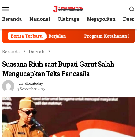
Loncat
Menu
ke
Mobile
konten
Beranda
Nasional
Olahraga
Megapolitan
Daer
nggota Mulai Berjalan
Berita Terbaru
Program Ketahanan Pangan Nasi
Beranda
Daerah
Suasana Riuh saat Bupati Garut Salah
Mengucapkan Teks Pancasila
Jurnalkotatoday
3 September 2025