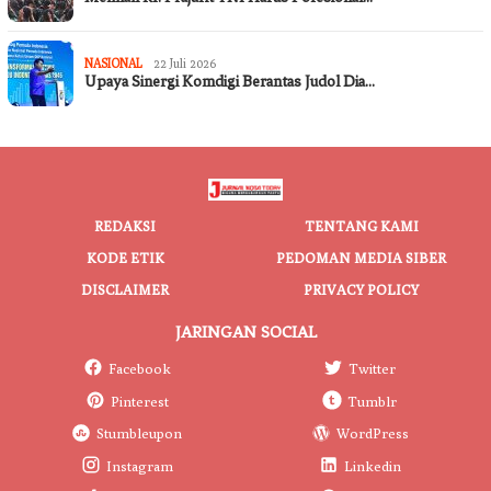
NASIONAL
22 Juli 2026
Upaya Sinergi Komdigi Berantas Judol Dia…
REDAKSI
TENTANG KAMI
KODE ETIK
PEDOMAN MEDIA SIBER
DISCLAIMER
PRIVACY POLICY
JARINGAN SOCIAL
Facebook
Twitter
Pinterest
Tumblr
Stumbleupon
WordPress
Instagram
Linkedin