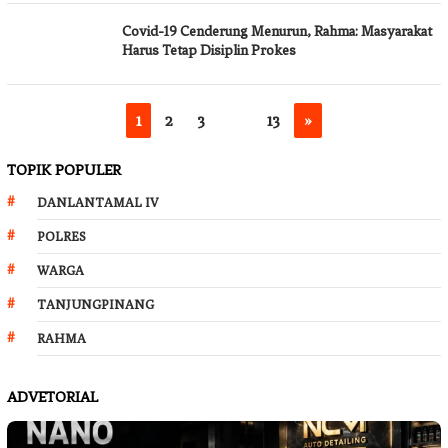
Covid-19 Cenderung Menurun, Rahma: Masyarakat
Harus Tetap Disiplin Prokes
1
2
3
…
13
»
TOPIK POPULER
DANLANTAMAL IV
POLRES
WARGA
TANJUNGPINANG
RAHMA
ADVETORIAL