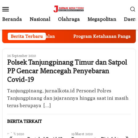
Loncat
Menu
ke
Mobile
konten
Beranda
Nasional
Olahraga
Megapolitan
Daer
gota Mulai Berjalan
Berita Terbaru
Program Ketahanan Pangan Nasio
26 September 2020
Polsek Tanjungpinang Timur dan Satpol
PP Gencar Mencegah Penyebaran
Covid-19
Tanjungpinang, jurnalkota.id Personel Polres
Tanjungpinang dan jajarannya hingga saat ini masih
terus berupaya […]
BERITA TERKAIT
13 Juli 2020
19 Maret 2020
2
«
»