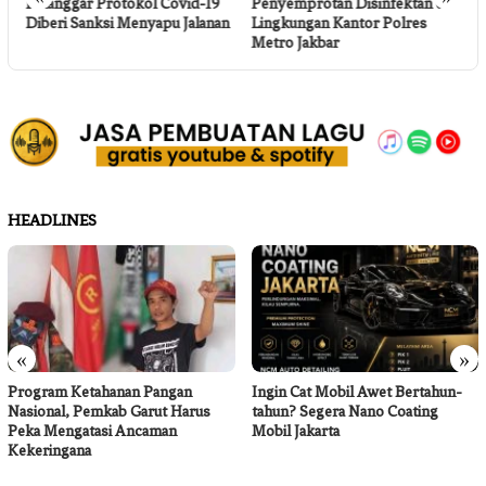
Pelanggar Protokol Covid-19
Penyemprotan Disinfektan di
B
Diberi Sanksi Menyapu Jalanan
Lingkungan Kantor Polres
M
Metro Jakbar
P
HEADLINES
«
»
Program Ketahanan Pangan
Ingin Cat Mobil Awet Bertahun-
Nasional, Pemkab Garut Harus
tahun? Segera Nano Coating
Peka Mengatasi Ancaman
Mobil Jakarta
Kekeringana