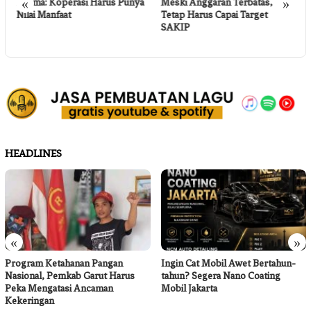
«
»
Rahma: Koperasi Harus Punya
Meski Anggaran Terbatas,
C
Nilai Manfaat
Tetap Harus Capai Target
I
SAKIP
P
H
HEADLINES
«
»
Program Ketahanan Pangan
Ingin Cat Mobil Awet Bertahun-
Nasional, Pemkab Garut Harus
tahun? Segera Nano Coating
Peka Mengatasi Ancaman
Mobil Jakarta
Kekeringan