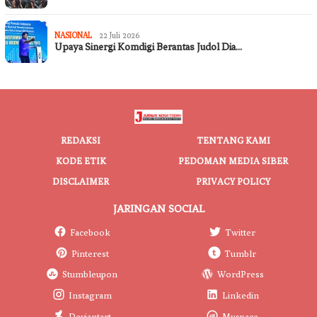
NASIONAL
22 Juli 2026
Upaya Sinergi Komdigi Berantas Judol Dia…
REDAKSI
TENTANG KAMI
KODE ETIK
PEDOMAN MEDIA SIBER
DISCLAIMER
PRIVACY POLICY
JARINGAN SOCIAL
Facebook
Twitter
Pinterest
Tumblr
Stumbleupon
WordPress
Instagram
Linkedin
Deviantart
Myspace