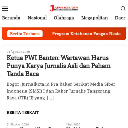
Loncat
Menu
ke
Mobile
konten
Beranda
Nasional
Olahraga
Megapolitan
Daer
lai Berjalan
Berita Terbaru
Program Ketahanan Pangan Nasional, Pem
23 Agustus 2020
Ketua PWI Banten: Wartawan Harus
Punya Karya Jurnalis Asli dan Paham
Tanda Baca
Bogor, jurnalkota.id Pra Raker Serikat Media Siber
Indonesia (SMSI) I dan Raker Jurnalis Tangerang
Raya (JTR) III yang […]
BERITA TERKAIT
7 Oktober 2020
1 Juli 2020
8