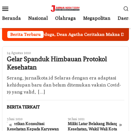
Loncat
Menu
ke
Mobile
konten
Beranda
Nasional
Olahraga
Megapolitan
Daer
a
Berita Terbaru
Tak Terduga, Dean Agatha Ceritakan Makna Dalam di 
24 Agustus 2020
Gelar Spanduk Himbauan Protokol
Kesehatan
Serang, jurnalkota.id Selaras dengan era adaptasi
kehidupan baru dan belum ditemukan vaksin Covid-
19 yang valid, […]
BERITA TERKAIT
3 Juni 2020
30 Juni 2021
6
«
»
.
Diberikan Konsultasi
Miliki Latar Belakang Bidang
P
Kesehatan Kepada Karyawan
Kesehatan, Wakil Wali Kota
P