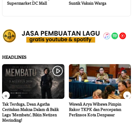
Supermarket DC Mall
Suntik Vaksin Warga
P
HEADLINES
«
»
Tak Terduga, Dean Agatha
Wawali Arya Wibawa Pimpin
Ceritakan Makna Dalam di Balik
Rakor TKPK dan Percepatan
Lagu ‘Membatu’, Bikin Netizen
Perlinsos Kota Denpasar
Merinding!