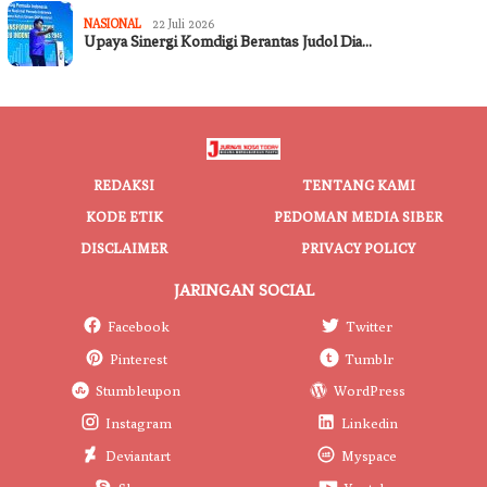
NASIONAL
22 Juli 2026
Upaya Sinergi Komdigi Berantas Judol Dia…
REDAKSI
TENTANG KAMI
KODE ETIK
PEDOMAN MEDIA SIBER
DISCLAIMER
PRIVACY POLICY
JARINGAN SOCIAL
Facebook
Twitter
Pinterest
Tumblr
Stumbleupon
WordPress
Instagram
Linkedin
Deviantart
Myspace