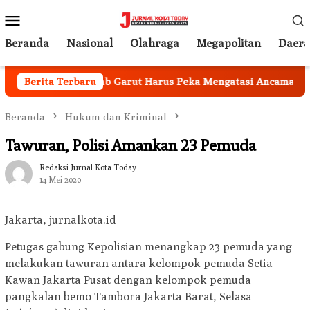
Loncat
Menu
ke
Mobile
konten
Beranda
Nasional
Olahraga
Megapolitan
Daer
asional, Pemkab Garut Harus Peka Mengatasi Ancaman Kekeri
Berita Terbaru
Beranda
Hukum dan Kriminal
Tawuran, Polisi Amankan 23 Pemuda
Redaksi Jurnal Kota Today
14 Mei 2020
Jakarta, jurnalkota.id
Petugas gabung Kepolisian menangkap 23 pemuda yang
melakukan tawuran antara kelompok pemuda Setia
Kawan Jakarta Pusat dengan kelompok pemuda
pangkalan bemo Tambora Jakarta Barat, Selasa