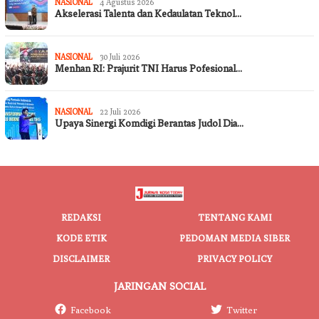
NASIONAL
4 Agustus 2026
Akselerasi Talenta dan Kedaulatan Teknol…
NASIONAL
30 Juli 2026
Menhan RI: Prajurit TNI Harus Pofesional…
NASIONAL
22 Juli 2026
Upaya Sinergi Komdigi Berantas Judol Dia…
REDAKSI
TENTANG KAMI
KODE ETIK
PEDOMAN MEDIA SIBER
DISCLAIMER
PRIVACY POLICY
JARINGAN SOCIAL
Facebook
Twitter