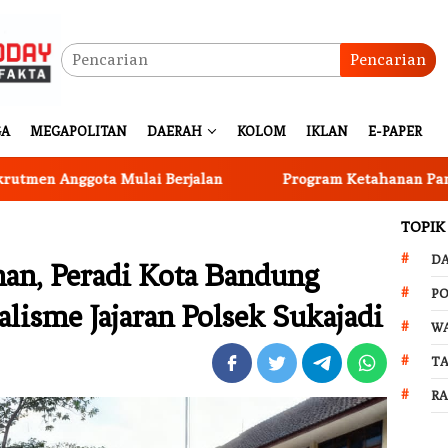
Pencarian
GA
MEGAPOLITAN
DAERAH
KOLOM
IKLAN
E-PAPER
ota Mulai Berjalan
Program Ketahanan Pangan Nasiona
TOPIK
D
han, Peradi Kota Bandung
PO
alisme Jajaran Polsek Sukajadi
W
T
R