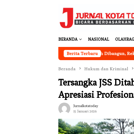
Loncat
ke
konten
BERANDA
NASIONAL
OLAHRA
i Merah Putih Desa Sukakarya Masih Dibangun, Rekrutmen Angg
Berita Terbaru
Beranda
Hukum dan Kriminal
Tersangka JSS Dita
Apresiasi Profesion
Jurnalkotatoday
15 Januari 2026