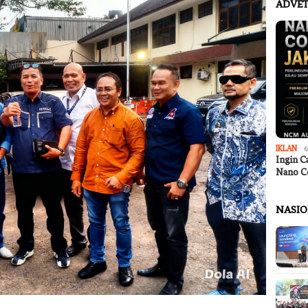
ADVET
IKLAN
6
Ingin C
Nano C
NASI