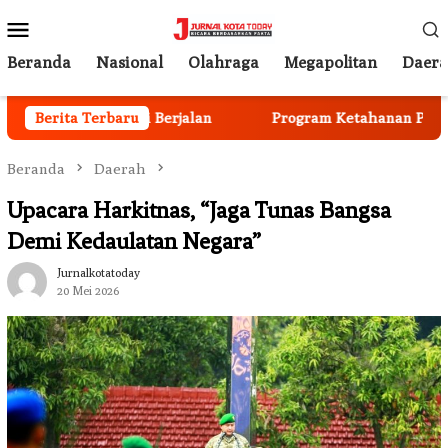
Loncat
Menu
ke
Mobile
konten
Beranda
Nasional
Olahraga
Megapolitan
Daer
 Anggota Mulai Berjalan
Berita Terbaru
Program Ketahanan Pangan Na
Beranda
Daerah
Upacara Harkitnas, “Jaga Tunas Bangsa
Demi Kedaulatan Negara”
Jurnalkotatoday
20 Mei 2026