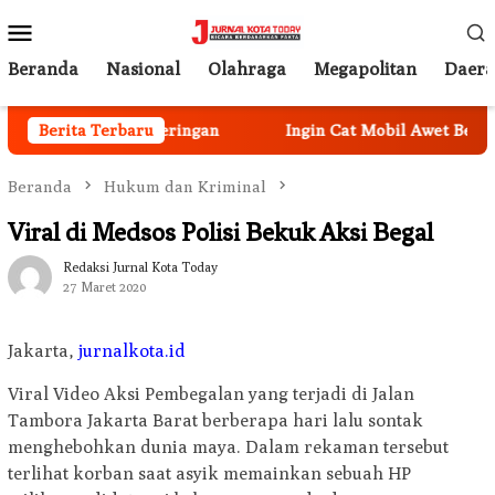
Loncat
Menu
ke
Mobile
konten
Beranda
Nasional
Olahraga
Megapolitan
Daer
si Ancaman Kekeringan
Berita Terbaru
Ingin Cat Mobil Awet Bertahun-
Beranda
Hukum dan Kriminal
Viral di Medsos Polisi Bekuk Aksi Begal
Redaksi Jurnal Kota Today
27 Maret 2020
Jakarta,
jurnalkota.id
Viral Video Aksi Pembegalan yang terjadi di Jalan
Tambora Jakarta Barat berberapa hari lalu sontak
menghebohkan dunia maya. Dalam rekaman tersebut
terlihat korban saat asyik memainkan sebuah HP