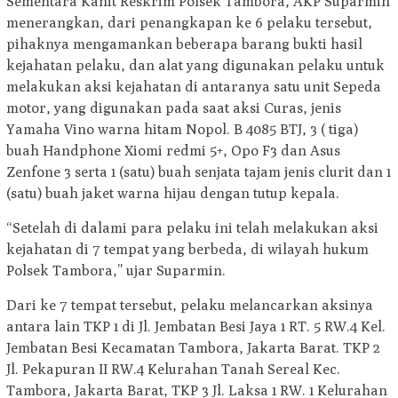
Sementara Kanit Reskrim Polsek Tambora, AKP Suparmin
menerangkan, dari penangkapan ke 6 pelaku tersebut,
pihaknya mengamankan beberapa barang bukti hasil
kejahatan pelaku, dan alat yang digunakan pelaku untuk
melakukan aksi kejahatan di antaranya satu unit Sepeda
motor, yang digunakan pada saat aksi Curas, jenis
Yamaha Vino warna hitam Nopol. B 4085 BTJ, 3 ( tiga)
buah Handphone Xiomi redmi 5+, Opo F3 dan Asus
Zenfone 3 serta 1 (satu) buah senjata tajam jenis clurit dan 1
(satu) buah jaket warna hijau dengan tutup kepala.
“Setelah di dalami para pelaku ini telah melakukan aksi
kejahatan di 7 tempat yang berbeda, di wilayah hukum
Polsek Tambora,” ujar Suparmin.
Dari ke 7 tempat tersebut, pelaku melancarkan aksinya
antara lain TKP 1 di Jl. Jembatan Besi Jaya 1 RT. 5 RW.4 Kel.
Jembatan Besi Kecamatan Tambora, Jakarta Barat. TKP 2
Jl. Pekapuran II RW.4 Kelurahan Tanah Sereal Kec.
Tambora, Jakarta Barat, TKP 3 Jl. Laksa 1 RW. 1 Kelurahan