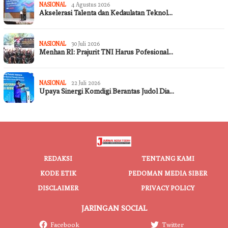
NASIONAL
4 Agustus 2026
Akselerasi Talenta dan Kedaulatan Teknol…
NASIONAL
30 Juli 2026
Menhan RI: Prajurit TNI Harus Pofesional…
NASIONAL
22 Juli 2026
Upaya Sinergi Komdigi Berantas Judol Dia…
REDAKSI
TENTANG KAMI
KODE ETIK
PEDOMAN MEDIA SIBER
DISCLAIMER
PRIVACY POLICY
JARINGAN SOCIAL
Facebook
Twitter