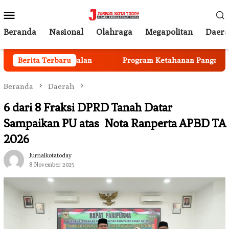
Loncat
Menu
ke
Mobile
konten
Beranda
Nasional
Olahraga
Megapolitan
Daer
ota Mulai Berjalan
Berita Terbaru
Program Ketahanan Pangan Nasiona
Beranda
Daerah
6 dari 8 Fraksi DPRD Tanah Datar
Sampaikan PU atas Nota Ranperta APBD TA
2026
Jurnalkotatoday
8 November 2025