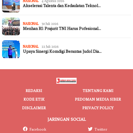
NASIONAL
4 Agustus 2026
Akselerasi Talenta dan Kedaulatan Teknol…
NASIONAL
30 Juli 2026
Menhan RI: Prajurit TNI Harus Pofesional…
NASIONAL
22 Juli 2026
Upaya Sinergi Komdigi Berantas Judol Dia…
REDAKSI
TENTANG KAMI
KODE ETIK
PEDOMAN MEDIA SIBER
DISCLAIMER
PRIVACY POLICY
JARINGAN SOCIAL
Facebook
Twitter