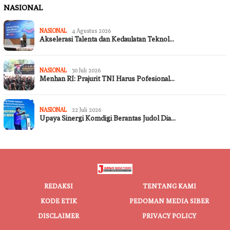
NASIONAL
NASIONAL
4 Agustus 2026
Akselerasi Talenta dan Kedaulatan Teknol…
NASIONAL
30 Juli 2026
Menhan RI: Prajurit TNI Harus Pofesional…
NASIONAL
22 Juli 2026
Upaya Sinergi Komdigi Berantas Judol Dia…
REDAKSI
TENTANG KAMI
KODE ETIK
PEDOMAN MEDIA SIBER
DISCLAIMER
PRIVACY POLICY