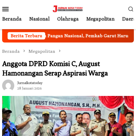
Loncat
Menu
ke
Mobile
konten
Beranda
Nasional
Olahraga
Megapolitan
Daer
ram Ketahanan Pangan Nasional, Pemkab Garut Harus Peka Me
Berita Terbaru
Beranda
Megapolitan
Anggota DPRD Komisi C, August
Hamonangan Serap Aspirasi Warga
Jurnalkotatoday
28 Januari 2026