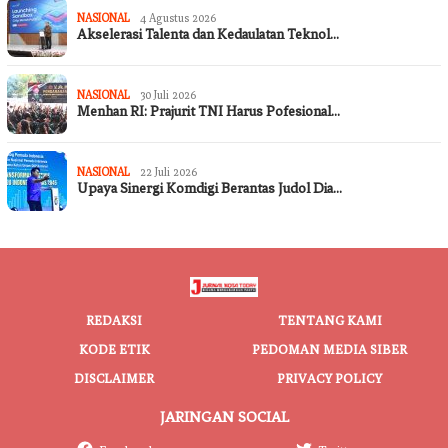
NASIONAL
4 Agustus 2026
Akselerasi Talenta dan Kedaulatan Teknol…
NASIONAL
30 Juli 2026
Menhan RI: Prajurit TNI Harus Pofesional…
NASIONAL
22 Juli 2026
Upaya Sinergi Komdigi Berantas Judol Dia…
REDAKSI
TENTANG KAMI
KODE ETIK
PEDOMAN MEDIA SIBER
DISCLAIMER
PRIVACY POLICY
JARINGAN SOCIAL