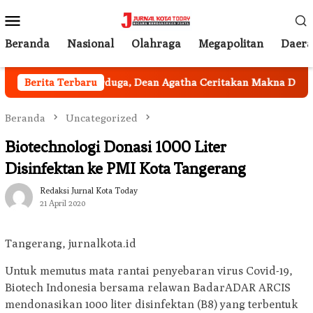
Loncat
Menu
ke
Mobile
konten
Beranda
Nasional
Olahraga
Megapolitan
Daer
ta
Berita Terbaru
Tak Terduga, Dean Agatha Ceritakan Makna Dalam di 
Beranda
Uncategorized
Biotechnologi Donasi 1000 Liter
Disinfektan ke PMI Kota Tangerang
Redaksi Jurnal Kota Today
21 April 2020
Tangerang, jurnalkota.id
Untuk memutus mata rantai penyebaran virus Covid-19,
Biotech Indonesia bersama relawan BadarADAR ARCIS
mendonasikan 1000 liter disinfektan (B8) yang terbentuk