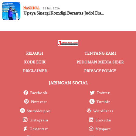
NASIONAL
22 Juli 2026
Upaya Sinergi Komdigi Berantas Judol Dia…
REDAKSI
TENTANG KAMI
KODE ETIK
PEDOMAN MEDIA SIBER
DISCLAIMER
PRIVACY POLICY
JARINGAN SOCIAL
Facebook
Twitter
Pinterest
Tumblr
Stumbleupon
WordPress
Instagram
Linkedin
Deviantart
Myspace