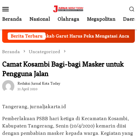
Loncat
Menu
ke
Mobile
konten
Beranda
Nasional
Olahraga
Megapolitan
Daer
an Nasional, Pemkab Garut Harus Peka Mengatasi Ancaman Ke
Berita Terbaru
Beranda
Uncategorized
Camat Kosambi Bagi-bagi Masker untuk
Pengguna Jalan
Redaksi Jurnal Kota Today
21 April 2020
Tangerang, jurnaljakarta.id
Pemberlakuan PSBB hari ketiga di Kecamatan Kosambi,
Kabupaten Tangerang, Senin (20/4/2020) kemarin diisi
dengan pembabian masker kepada warga. Kegiatan yang