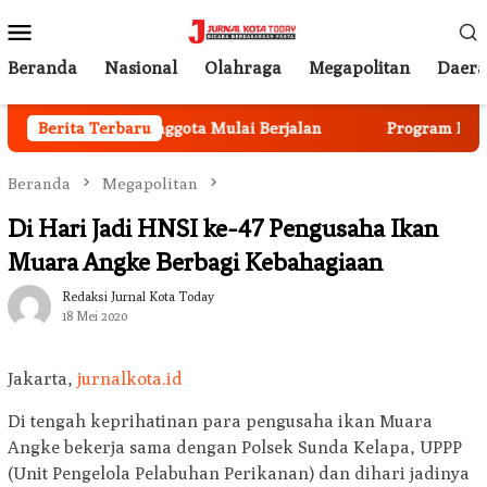
Loncat
Menu
ke
Mobile
konten
Beranda
Nasional
Olahraga
Megapolitan
Daer
, Rekrutmen Anggota Mulai Berjalan
Berita Terbaru
Program Ketahana
Beranda
Megapolitan
Di Hari Jadi HNSI ke-47 Pengusaha Ikan
Muara Angke Berbagi Kebahagiaan
Redaksi Jurnal Kota Today
18 Mei 2020
Jakarta,
jurnalkota.id
Di tengah keprihatinan para pengusaha ikan Muara
Angke bekerja sama dengan Polsek Sunda Kelapa, UPPP
(Unit Pengelola Pelabuhan Perikanan) dan dihari jadinya