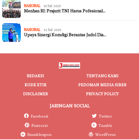
NASIONAL
30 Juli 2026
Menhan RI: Prajurit TNI Harus Pofesional…
NASIONAL
22 Juli 2026
Upaya Sinergi Komdigi Berantas Judol Dia…
REDAKSI
TENTANG KAMI
KODE ETIK
PEDOMAN MEDIA SIBER
DISCLAIMER
PRIVACY POLICY
JARINGAN SOCIAL
Facebook
Twitter
Pinterest
Tumblr
Stumbleupon
WordPress