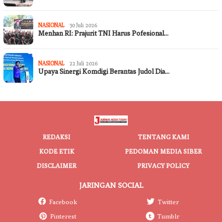
NASIONAL
30 Juli 2026
Menhan RI: Prajurit TNI Harus Pofesional…
NASIONAL
22 Juli 2026
Upaya Sinergi Komdigi Berantas Judol Dia…
REDAKSI
TENTANG KAMI
KODE ETIK
PEDOMAN MEDIA SIBER
DISCLAIMER
PRIVACY POLICY
JARINGAN SOCIAL
Facebook
Twitter
Pinterest
Tumblr