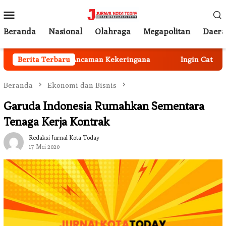
Loncat
Menu
ke
Mobile
konten
Beranda
Nasional
Olahraga
Megapolitan
Daer
eka Mengatasi Ancaman Kekeringana
Berita Terbaru
Ingin Cat Mobil A
Beranda
Ekonomi dan Bisnis
Garuda Indonesia Rumahkan Sementara
Tenaga Kerja Kontrak
Redaksi Jurnal Kota Today
17 Mei 2020