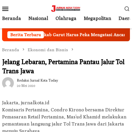
Loncat
Menu
ke
Mobile
konten
Beranda
Nasional
Olahraga
Megapolitan
Daer
 Nasional, Pemkab Garut Harus Peka Mengatasi Ancaman Keke
Berita Terbaru
Beranda
Ekonomi dan Bisnis
Jelang Lebaran, Pertamina Pantau Jalur Tol
Trans Jawa
Redaksi Jurnal Kota Today
20 Mei 2020
Jakarta, jurnalkota.id
Komisaris Pertamina, Condro Kirono bersama Direktur
Pemasaran Retail Pertamina, Mas’ud Khamid melakukan
pemantauan langsung jalur Tol Trans Jawa dari Jakarta
menuju Surabaya.