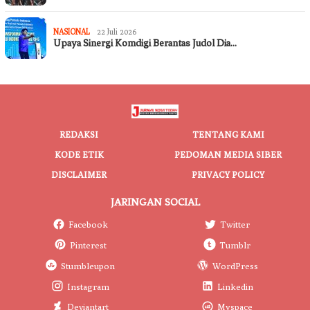
NASIONAL
22 Juli 2026
Upaya Sinergi Komdigi Berantas Judol Dia…
REDAKSI
TENTANG KAMI
KODE ETIK
PEDOMAN MEDIA SIBER
DISCLAIMER
PRIVACY POLICY
JARINGAN SOCIAL
Facebook
Twitter
Pinterest
Tumblr
Stumbleupon
WordPress
Instagram
Linkedin
Deviantart
Myspace