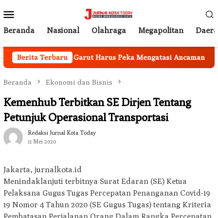
Loncat
Menu
ke
Mobile
konten
Beranda
Nasional
Olahraga
Megapolitan
Daer
ional, Pemkab Garut Harus Peka Mengatasi Ancaman Kekering
Berita Terbaru
Beranda
Ekonomi dan Bisnis
Kemenhub Terbitkan SE Dirjen Tentang
Petunjuk Operasional Transportasi
Redaksi Jurnal Kota Today
11 Mei 2020
Jakarta, jurnalkota.id
Menindaklanjuti terbitnya Surat Edaran (SE) Ketua
Pelaksana Gugus Tugas Percepatan Penanganan Covid-19
19 Nomor 4 Tahun 2020 (SE Gugus Tugas) tentang Kriteria
Pembatasan Perjalanan Orang Dalam Rangka Percepatan