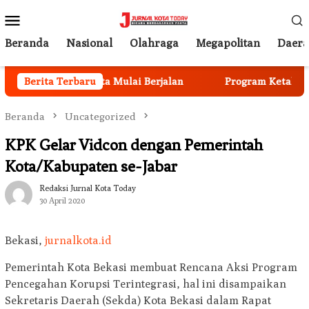
Loncat
Menu
ke
Mobile
konten
Beranda
Nasional
Olahraga
Megapolitan
Daer
ekrutmen Anggota Mulai Berjalan
Berita Terbaru
Program Ketahanan P
Beranda
Uncategorized
KPK Gelar Vidcon dengan Pemerintah
Kota/Kabupaten se-Jabar
Redaksi Jurnal Kota Today
30 April 2020
Bekasi,
jurnalkota.id
Pemerintah Kota Bekasi membuat Rencana Aksi Program
Pencegahan Korupsi Terintegrasi, hal ini disampaikan
Sekretaris Daerah (Sekda) Kota Bekasi dalam Rapat