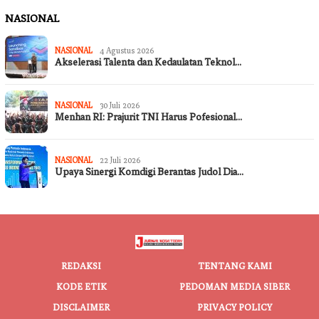
NASIONAL
NASIONAL
4 Agustus 2026
Akselerasi Talenta dan Kedaulatan Teknol…
NASIONAL
30 Juli 2026
Menhan RI: Prajurit TNI Harus Pofesional…
NASIONAL
22 Juli 2026
Upaya Sinergi Komdigi Berantas Judol Dia…
REDAKSI
TENTANG KAMI
KODE ETIK
PEDOMAN MEDIA SIBER
DISCLAIMER
PRIVACY POLICY