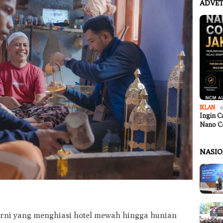
ADVET
IKLAN
6
Ingin C
Nano C
NASI
rni yang menghiasi hotel mewah hingga hunian