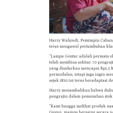
​Harry Wahyudi, Pemimpin Caban
terus mengawal pertumbuhan klas
​”Lampu Gentur adalah permata eko
telah membina sekitar 70 pengraj
yang disalurkan mencapai Rp1,5 
permodalan, tetapi juga ingin m
sejak 1820 ini terus beradaptasi
​Harry menambahkan bahwa duku
pengrajin dalam pemenuhan stok 
​”Kami bangga melihat produk na
Gugun, mampu bersaing secara n