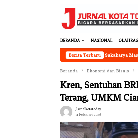
Loncat
ke
konten
BERANDA
NASIONAL
OLAHRA
ntor Koperasi Merah Putih Desa Sukakarya Masih Dibangun, R
Berita Terbaru
Beranda
Ekonomi dan Bisnis
Kren, Sentuhan BR
Terang, UMKM Cia
Jurnalkotatoday
11 Februari 2026