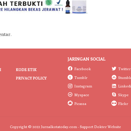
ntar.
JARINGAN SOCIAL
Facebook
Twitter
I
KODE ETIK
Tumblr
Stumbl
PRIVACY POLICY
Instagram
Linked
Myspace
Skype
Picassa
Flickr
Copyright © 2022 Jurnalkotatoday.com - Support
Dokter Website