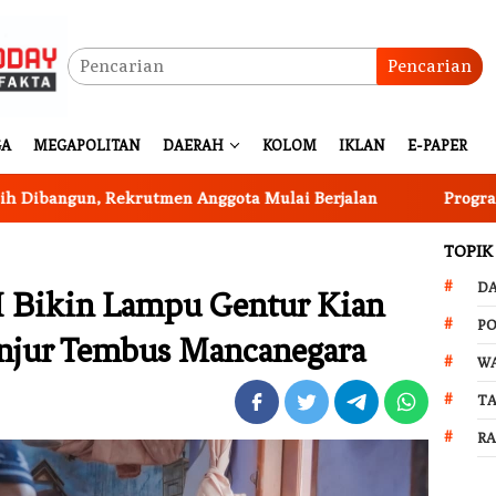
Pencarian
GA
MEGAPOLITAN
DAERAH
KOLOM
IKLAN
E-PAPER
ekrutmen Anggota Mulai Berjalan
Program Ketahanan P
TOPIK
D
I Bikin Lampu Gentur Kian
PO
njur Tembus Mancanegara
W
T
R