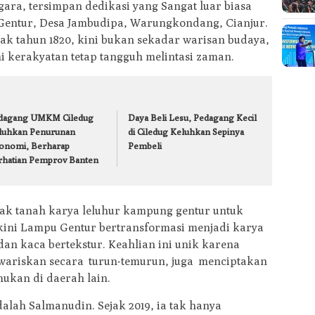
ara, tersimpan dedikasi yang Sangat luar biasa
Gentur, Desa Jambudipa, Warungkondang, Cianjur.
ak tahun 1820, kini bukan sekadar warisan budaya,
kerakyatan tetap tangguh melintasi zaman.
dagang UMKM Ciledug
Daya Beli Lesu, Pedagang Kecil
luhkan Penurunan
di Ciledug Keluhkan Sepinya
onomi, Berharap
Pembeli
rhatian Pemprov Banten
ak tanah karya leluhur kampung gentur untuk
ini Lampu Gentur bertransformasi menjadi karya
dan kaca bertekstur. Keahlian ini unik karena
diwariskan secara turun-temurun, juga menciptakan
mukan di daerah lain.
dalah Salmanudin. Sejak 2019, ia tak hanya