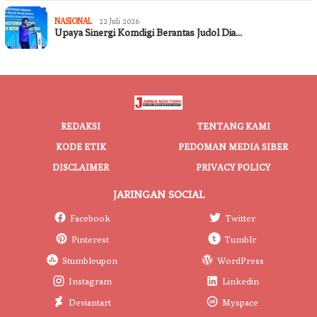
NASIONAL
22 Juli 2026
Upaya Sinergi Komdigi Berantas Judol Dia…
REDAKSI
TENTANG KAMI
KODE ETIK
PEDOMAN MEDIA SIBER
DISCLAIMER
PRIVACY POLICY
JARINGAN SOCIAL
Facebook
Twitter
Pinterest
Tumblr
Stumbleupon
WordPress
Instagram
Linkedin
Deviantart
Myspace