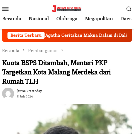
Loncat
Menu
ke
Mobile
konten
Beranda
Nasional
Olahraga
Megapolitan
Daer
erduga, Dean Agatha Ceritakan Makna Dalam di Balik Lagu ‘Me
Berita Terbaru
Beranda
Pembangunan
Kuota BSPS Ditambah, Menteri PKP
Targetkan Kota Malang Merdeka dari
Rumah TLH
Jurnalkotatoday
5 Juli 2026