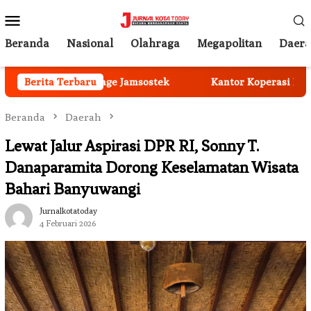
Loncat
Menu
ke
Mobile
konten
Beranda
Nasional
Olahraga
Megapolitan
Daer
niversal Coverage Jamsostek
Berita Terbaru
Kantor Koperasi Merah Put
Beranda
Daerah
Lewat Jalur Aspirasi DPR RI, Sonny T.
Danaparamita Dorong Keselamatan Wisata
Bahari Banyuwangi
Jurnalkotatoday
4 Februari 2026