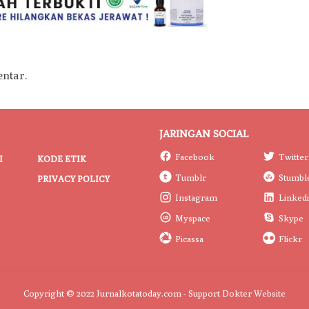
ntar.
JARINGAN SOCIAL
Facebook
Twitter
I
KODE ETIK
Tumblr
Stumbl
PRIVACY POLICY
Instagram
Linked
Myspace
Skype
Picassa
Flickr
Copyright © 2022 Jurnalkotatoday.com - Support
Dokter Website