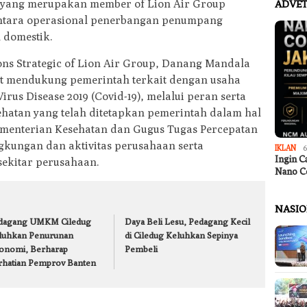
ir yang merupakan member of Lion Air Group
ADVET
ntara operasional penerbangan penumpang
 domestik.
s Strategic of Lion Air Group, Danang Mandala
at mendukung pemerintah terkait dengan usaha
us Disease 2019 (Covid-19), melalui peran serta
ehatan yang telah ditetapkan pemerintah dalam hal
ementerian Kesehatan dan Gugus Tugas Percepatan
ngkungan dan aktivitas perusahaan serta
IKLAN
6
Ingin C
sekitar perusahaan.
Nano C
NASI
dagang UMKM Ciledug
Daya Beli Lesu, Pedagang Kecil
luhkan Penurunan
di Ciledug Keluhkan Sepinya
onomi, Berharap
Pembeli
rhatian Pemprov Banten