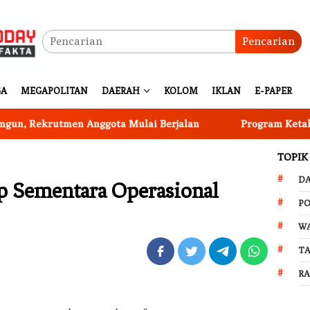
Pencarian
GA
MEGAPOLITAN
DAERAH
KOLOM
IKLAN
E-PAPER
krutmen Anggota Mulai Berjalan
Program Ketahanan Pa
TOPIK
D
p Sementara Operasional
PO
W
T
R