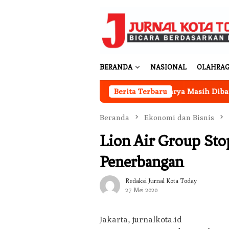
Loncat
ke
konten
BERANDA
NASIONAL
OLAHRA
ntor Koperasi Merah Putih Desa Sukakarya Masih Dibangun, Re
Berita Terbaru
Beranda
Ekonomi dan Bisnis
Lion Air Group Sto
Penerbangan
Redaksi Jurnal Kota Today
27 Mei 2020
Jakarta, jurnalkota.id