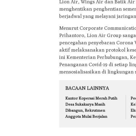
Lion Air, Wings Air dan Batik A
menghentikan penghentian seme
berjadwal yang melayani jaringan
Menurut Corporate Communication
Prihantoro, Lion Air Group sang
pencegahan penyebaran Corona Vir
aktif melaksanakan protokol kes
ini Kementerian Perhubungan, K
Penanganan Covid-19 di setiap li
mensosialisasikan di lingkungan 
BACAAN LAINNYA
Kantor Koperasi Merah Putih
Pe
Desa Sukakarya Masih
Ke
Dibangun, Rekrutmen
Ek
Anggota Mulai Berjalan
Pe