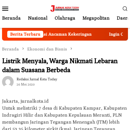
Loncat
Menu
ke
Mobile
konten
Beranda
Nasional
Olahraga
Megapolitan
Daer
s Peka Mengatasi Ancaman Kekeringan
Berita Terbaru
Ingin Cat Mobil
Beranda
Ekonomi dan Bisnis
Listrik Menyala, Warga Nikmati Lebaran
dalam Suasana Berbeda
Redaksi Jurnal Kota Today
26 Mei 2020
Jakarta, jurnalkota.id
Untuk melistriki 7 desa di Kabupaten Kampar, Kabupaten
Indragiri Hilir dan Kabupaten Kepulauan Meranti, PLN
membangun Jaringan Tegangan Menengah (JTM) lebih
dari 53,35 kilometer sirkit (kms), Jaringan Tegangan