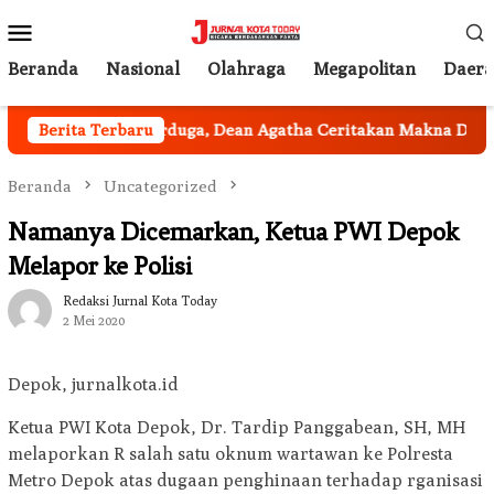
Loncat
Menu
ke
Mobile
konten
Beranda
Nasional
Olahraga
Megapolitan
Daer
a
Berita Terbaru
Tak Terduga, Dean Agatha Ceritakan Makna Dalam di 
Beranda
Uncategorized
Namanya Dicemarkan, Ketua PWI Depok
Melapor ke Polisi
Redaksi Jurnal Kota Today
2 Mei 2020
Depok, jurnalkota.id
Ketua PWI Kota Depok, Dr. Tardip Panggabean, SH, MH
melaporkan R salah satu oknum wartawan ke Polresta
Metro Depok atas dugaan penghinaan terhadap rganisasi