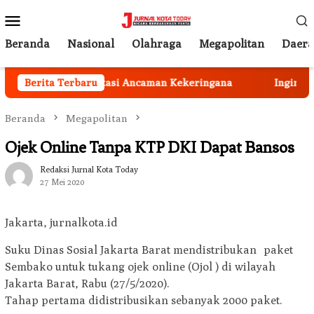
Loncat
Menu
ke
Mobile
konten
Beranda
Nasional
Olahraga
Megapolitan
Daer
arus Peka Mengatasi Ancaman Kekeringana
Berita Terbaru
Ingin Cat M
Beranda
Megapolitan
Ojek Online Tanpa KTP DKI Dapat Bansos
Redaksi Jurnal Kota Today
27 Mei 2020
Jakarta, jurnalkota.id
Suku Dinas Sosial Jakarta Barat mendistribukan paket
Sembako untuk tukang ojek online (Ojol ) di wilayah
Jakarta Barat, Rabu (27/5/2020).
Tahap pertama didistribusikan sebanyak 2000 paket.