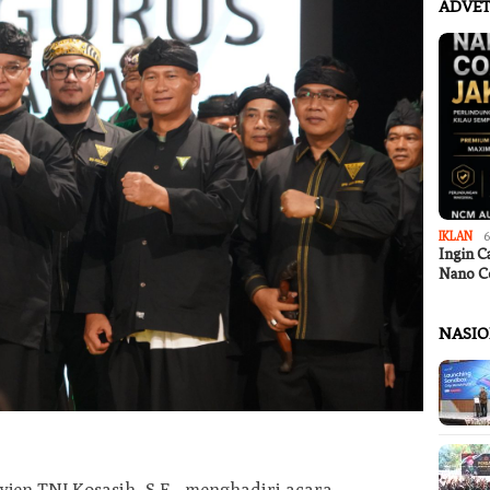
ADVET
IKLAN
6
Ingin C
Nano C
NASI
yjen TNI Kosasih, S.E., menghadiri acara