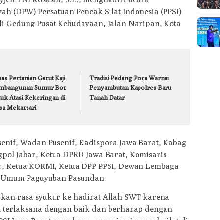
h (DPW) Persatuan Pencak Silat Indonesia (PPSI)
 di Gedung Pusat Kebudayaan, Jalan Naripan, Kota
as Pertanian Garut Kaji
Tradisi Pedang Pora Warnai
mbangunan Sumur Bor
Penyambutan Kapolres Baru
tuk Atasi Kekeringan di
Tanah Datar
sa Mekarsari
senif, Wadan Pusenif, Kadispora Jawa Barat, Kabag
gpol Jabar, Ketua DPRD Jawa Barat, Komisaris
r, Ketua KORMI, Ketua DPP PPSI, Dewan Lembaga
tua Umum Paguyuban Pasundan.
kan rasa syukur ke hadirat Allah SWT karena
t terlaksana dengan baik dan berharap dengan