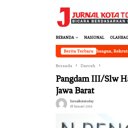
Loncat
ke
konten
BERANDA
NASIONAL
OLAHRA
rah Putih Desa Sukakarya Masih Dibangun, Rekrutmen Anggota
Berita Terbaru
Beranda
Daerah
Pangdam III/Slw H
Jawa Barat
Jurnalkotatoday
18 Januari 2026