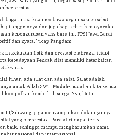
I Jawa Barat yang baru, organisasi pencak silat di
n berprestasi.
lah bagaimana kita membawa organisasi tersebut
agi anggotanya dan juga bagi seluruh masyarakat
ngan kepengurusan yang baru ini, PPSI Jawa Barat
itif dan nyata,” ucap Pangdam.
kan kekuatan fisik dan prestasi olahraga, tetapi
 serta kebudayaan.Pencak silat memiliki keterkaitan
ketakwaan.
ilai luhur, ada silat dan ada salat. Salat adalah
a hanya untuk Allah SWT. Mudah-mudahan kita semua
 dikumpulkan kembali di surga-Nya,” tutur
am III/Siliwangi juga menyampaikan dukungannya
ilat yang berprestasi. Para atlet dapat terus
engan baik, sehingga mampu mengharumkan nama
ingkat nasional dan internasional.