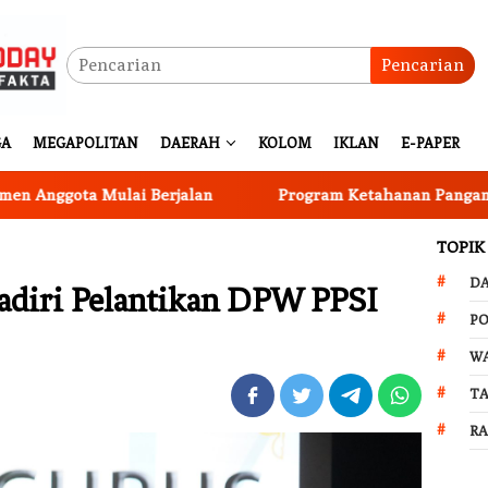
Pencarian
GA
MEGAPOLITAN
DAERAH
KOLOM
IKLAN
E-PAPER
 Mulai Berjalan
Program Ketahanan Pangan Nasional, 
TOPIK
D
adiri Pelantikan DPW PPSI
PO
W
T
R