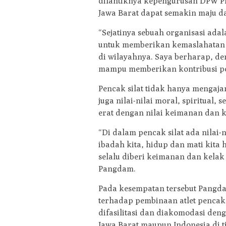
dilantiknya kepengurusan DPW PPS
Jawa Barat dapat semakin maju da
“Sejatinya sebuah organisasi ada
untuk memberikan kemaslahatan b
di wilayahnya. Saya berharap, de
mampu memberikan kontribusi pos
Pencak silat tidak hanya mengajar
juga nilai-nilai moral, spiritual,
erat dengan nilai keimanan dan 
“Di dalam pencak silat ada nilai-n
ibadah kita, hidup dan mati kit
selalu diberi keimanan dan kelak
Pangdam.
Pada kesempatan tersebut Pangd
terhadap pembinaan atlet pencak s
difasilitasi dan diakomodasi d
Jawa Barat maupun Indonesia di t