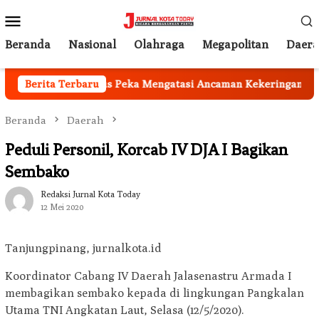
Loncat
Menu
ke
Mobile
konten
Beranda
Nasional
Olahraga
Megapolitan
Daer
emkab Garut Harus Peka Mengatasi Ancaman Kekeringan
Berita Terbaru
Beranda
Daerah
Peduli Personil, Korcab IV DJA I Bagikan
Sembako
Redaksi Jurnal Kota Today
12 Mei 2020
Tanjungpinang, jurnalkota.id
Koordinator Cabang IV Daerah Jalasenastru Armada I
membagikan sembako kepada di lingkungan Pangkalan
Utama TNI Angkatan Laut, Selasa (12/5/2020).