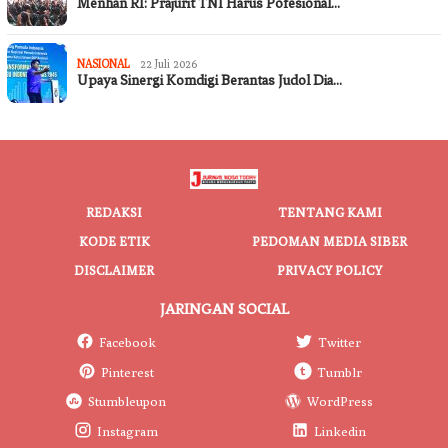
Menhan RI: Prajurit TNI Harus Pofesional…
NASIONAL
22 Juli 2026
Upaya Sinergi Komdigi Berantas Judol Dia…
REDAKSI
TENTANG KAMI
KODE ETIK
PEDOMAN MEDIA SIBER
DISCLAIMER
PRIVACY POLICY
JARINGAN SOCIAL
Facebook
Twitter
Pinterest
Tumblr
Stumbleupon
WordPress
Instagram
Linkedin