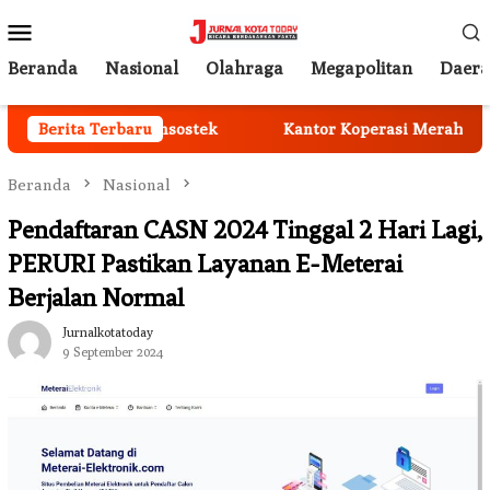
Loncat
Menu
ke
Mobile
konten
Beranda
Nasional
Olahraga
Megapolitan
Daer
sal Coverage Jamsostek
Berita Terbaru
Kantor Koperasi Merah Putih D
Beranda
Nasional
Pendaftaran CASN 2024 Tinggal 2 Hari Lagi,
PERURI Pastikan Layanan E-Meterai
Berjalan Normal
Jurnalkotatoday
9 September 2024