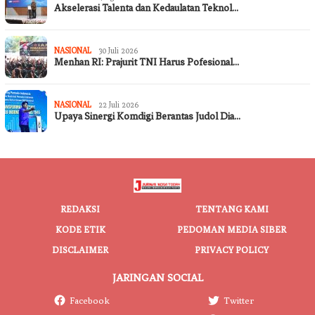
Akselerasi Talenta dan Kedaulatan Teknol…
NASIONAL
30 Juli 2026
Menhan RI: Prajurit TNI Harus Pofesional…
NASIONAL
22 Juli 2026
Upaya Sinergi Komdigi Berantas Judol Dia…
REDAKSI
TENTANG KAMI
KODE ETIK
PEDOMAN MEDIA SIBER
DISCLAIMER
PRIVACY POLICY
JARINGAN SOCIAL
Facebook
Twitter