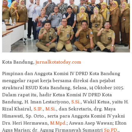
Kota Bandung,
jurnalkotatoday.com
Pimpinan dan Anggota Komisi IV DPRD Kota Bandung
menggelar rapat kerja bersama direksi dan pejabat
struktural RSUD Kota Bandung, Selasa, 14 Oktober 2025.
Dalam rapat itu, hadir Ketua Komisi IV DPRD Kota
Bandung, H. Iman Lestariyono,
S.Si
., Wakil Ketua, yaitu H.
Rizal Khairul,
S.IP
.,
M.Si
., dan Sekretaris, drg. Maya
Himawati, Sp. Orto., serta para Anggota Komisi IV yakni
Drs. Heri Hermawan,
M.Mpd
.; Aswan Asep Wawan; Elton
Agus Marjan; dr. Agung Firmansyah Sumantri
Sp.PD
.,