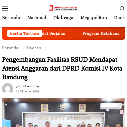
Loncat
Menu
ke
Mobile
konten
Beranda
Nasional
Olahraga
Megapolitan
Daer
n Anggota Mulai Berjalan
Berita Terbaru
Program Ketahanan Pangan N
Beranda
Daerah
Pengembangan Fasilitas RSUD Mendapat
Atensi Anggaran dari DPRD Komisi IV Kota
Bandung
Jurnalkotatoday
16 Oktober 2025