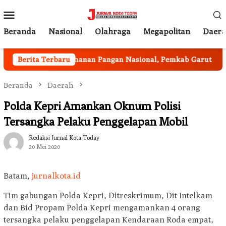
Loncat
Menu
ke
Mobile
konten
Beranda
Nasional
Olahraga
Megapolitan
Daer
Program Ketahanan Pangan Nasional, Pemkab Garut Harus P
Berita Terbaru
Beranda
Daerah
Polda Kepri Amankan Oknum Polisi
Tersangka Pelaku Penggelapan Mobil
Redaksi Jurnal Kota Today
20 Mei 2020
Batam,
jurnalkota.id
Tim gabungan Polda Kepri, Ditreskrimum, Dit Intelkam
dan Bid Propam Polda Kepri mengamankan 4 orang
tersangka pelaku penggelapan Kendaraan Roda empat,