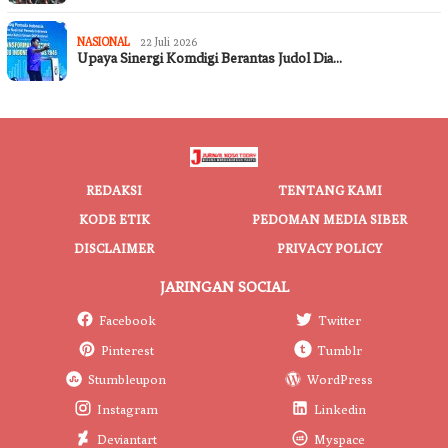
NASIONAL
22 Juli 2026
Upaya Sinergi Komdigi Berantas Judol Dia…
REDAKSI
TENTANG KAMI
KODE ETIK
PEDOMAN MEDIA SIBER
DISCLAIMER
PRIVACY POLICY
JARINGAN SOCIAL
Facebook
Twitter
Pinterest
Tumblr
Stumbleupon
WordPress
Instagram
Linkedin
Deviantart
Myspace