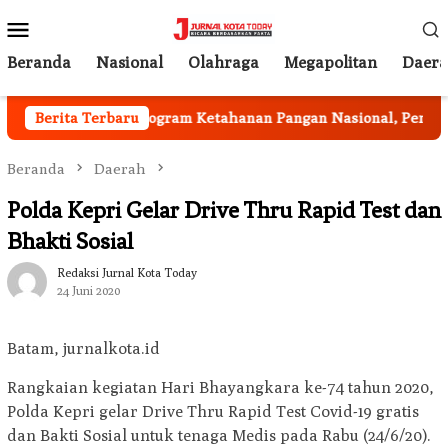
Loncat
Menu
ke
Mobile
konten
Beranda
Nasional
Olahraga
Megapolitan
Daer
rjalan
Berita Terbaru
Program Ketahanan Pangan Nasional, Pemkab Ga
Beranda
Daerah
Polda Kepri Gelar Drive Thru Rapid Test dan
Bhakti Sosial
Redaksi Jurnal Kota Today
24 Juni 2020
Batam, jurnalkota.id
Rangkaian kegiatan Hari Bhayangkara ke-74 tahun 2020,
Polda Kepri gelar Drive Thru Rapid Test Covid-19 gratis
dan Bakti Sosial untuk tenaga Medis pada Rabu (24/6/20).