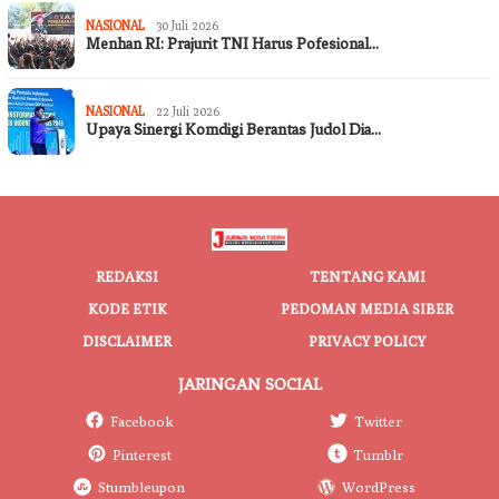
NASIONAL
30 Juli 2026
Menhan RI: Prajurit TNI Harus Pofesional…
NASIONAL
22 Juli 2026
Upaya Sinergi Komdigi Berantas Judol Dia…
REDAKSI
TENTANG KAMI
KODE ETIK
PEDOMAN MEDIA SIBER
DISCLAIMER
PRIVACY POLICY
JARINGAN SOCIAL
Facebook
Twitter
Pinterest
Tumblr
Stumbleupon
WordPress