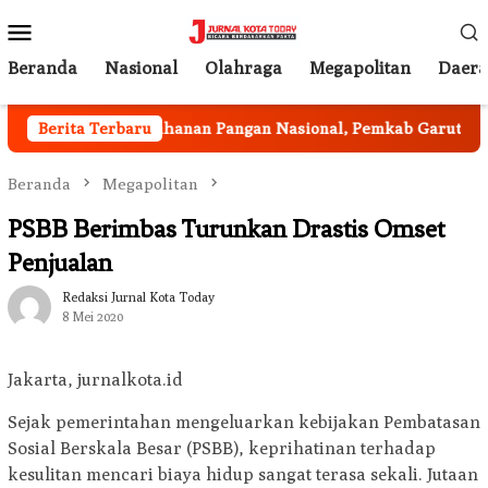
Loncat
Menu
ke
Mobile
konten
Beranda
Nasional
Olahraga
Megapolitan
Daer
Program Ketahanan Pangan Nasional, Pemkab Garut Harus
Berita Terbaru
Beranda
Megapolitan
PSBB Berimbas Turunkan Drastis Omset
Penjualan
Redaksi Jurnal Kota Today
8 Mei 2020
Jakarta, jurnalkota.id
Sejak pemerintahan mengeluarkan kebijakan Pembatasan
Sosial Berskala Besar (PSBB), keprihatinan terhadap
kesulitan mencari biaya hidup sangat terasa sekali. Jutaan