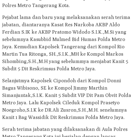
Polres Metro Tangerang Kota.
Pejabat lama dan baru yang melaksanakan serah terima
jabatan, diantaranya Kasat Res Narkoba AKBP Aldo
Ferdian S.IK ke AKBP Pratomo Widodo S.I.K.,M.Si yang
sebelumnya Kasubbid Mulmed Bid Humas Polda Metro
Jaya. Kemudian Kapolsek Tangerang dari Kompol Rio
Martin Tua Ritonga, SH.,S.I.K.,MH ke Kompol Markos
Sihombing,S.H.,M.H yang sebelummya menjabat Kanit 5
Subdit 5 Dit Reskrimsus Polda Metro Jaya.
Selanjutmya Kapolsek Cipondoh dari Kompol Donni
Bagus Wibisono, SE ke Kompol Jimmy Marthin
Simanjuntak,S.I.K. Kanit 5 Subdit VIP Dit Pam Obvit Polda
Metro Jaya. Lalu Kapolsek Cileduk Kompol Prasetyo
Noegroho,S.I.K ke DR.Ali Zusron,S.H.,M.H. senelumnya
Kanit 1 Bag Wassidik Dit Reskrimsus Polda Metro Jaya.
Serah terima jabatan yang dilaksanakan di Aula Polres
Metro Tangerang Kota ini berjalan dengan lancar