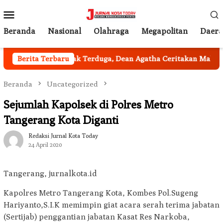
Loncat
Menu
ke
Mobile
konten
Beranda
Nasional
Olahraga
Megapolitan
Daer
Jakarta
Berita Terbaru
Tak Terduga, Dean Agatha Ceritakan Makna Dala
Beranda
Uncategorized
Sejumlah Kapolsek di Polres Metro
Tangerang Kota Diganti
Redaksi Jurnal Kota Today
24 April 2020
Tangerang, jurnalkota.id
Kapolres Metro Tangerang Kota, Kombes Pol.Sugeng
Hariyanto,S.I.K memimpin giat acara serah terima jabatan
(Sertijab) penggantian jabatan Kasat Res Narkoba,