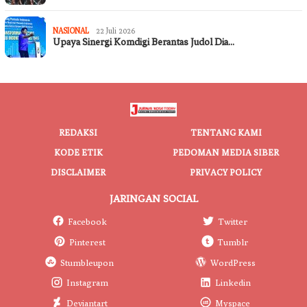
NASIONAL
22 Juli 2026
Upaya Sinergi Komdigi Berantas Judol Dia…
REDAKSI
TENTANG KAMI
KODE ETIK
PEDOMAN MEDIA SIBER
DISCLAIMER
PRIVACY POLICY
JARINGAN SOCIAL
Facebook
Twitter
Pinterest
Tumblr
Stumbleupon
WordPress
Instagram
Linkedin
Deviantart
Myspace