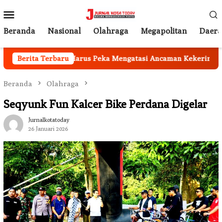
Loncat
Menu
ke
Mobile
konten
Beranda
Nasional
Olahraga
Megapolitan
Daer
Pemkab Garut Harus Peka Mengatasi Ancaman Kekeringan
Berita Terbaru
Beranda
Olahraga
Seqyunk Fun Kalcer Bike Perdana Digelar
Jurnalkotatoday
26 Januari 2026