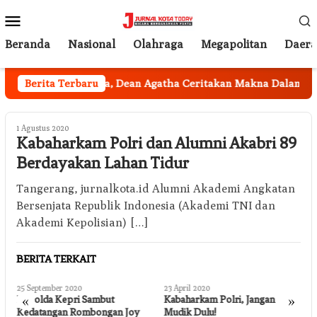
Loncat
Menu
ke
Mobile
konten
Beranda
Nasional
Olahraga
Megapolitan
Daer
Berita Terbaru
Tak Terduga, Dean Agatha Ceritakan Makna Dalam di Bal
1 Agustus 2020
Kabaharkam Polri dan Alumni Akabri 89
Berdayakan Lahan Tidur
Tangerang, jurnalkota.id Alumni Akademi Angkatan
Bersenjata Republik Indonesia (Akademi TNI dan
Akademi Kepolisian) […]
BERITA TERKAIT
25 September 2020
23 April 2020
2
«
»
Kapolda Kepri Sambut
Kabaharkam Polri, Jangan
S
Kedatangan Rombongan Joy
Mudik Dulu!
B