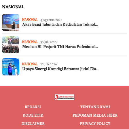
NASIONAL
NASIONAL
4 Agustus 2026
Akselerasi Talenta dan Kedaulatan Teknol…
NASIONAL
30 Juli 2026
Menhan RI: Prajurit TNI Harus Pofesional…
NASIONAL
22 Juli 2026
Upaya Sinergi Komdigi Berantas Judol Dia…
REDAKSI
TENTANG KAMI
KODE ETIK
PEDOMAN MEDIA SIBER
DISCLAIMER
PRIVACY POLICY