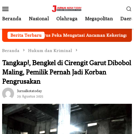
Loncat
Menu
ke
Mobile
konten
Beranda
Nasional
Olahraga
Megapolitan
Daer
kab Garut Harus Peka Mengatasi Ancaman Kekeringan
Berita Terbaru
Beranda
Hukum dan Kriminal
Tangkap!, Bengkel di Cirengit Garut Dibobol
Maling, Pemilik Pernah Jadi Korban
Pengrusakan
Jurnalkotatoday
29 Agustus 2025