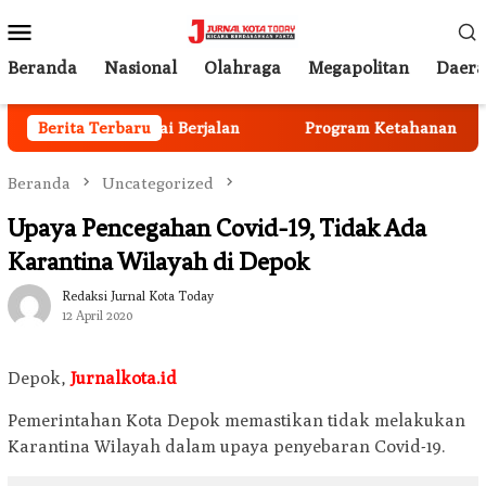
Loncat
Menu
ke
Mobile
konten
Beranda
Nasional
Olahraga
Megapolitan
Daer
en Anggota Mulai Berjalan
Berita Terbaru
Program Ketahanan Pangan 
Beranda
Uncategorized
Upaya Pencegahan Covid-19, Tidak Ada
Karantina Wilayah di Depok
Redaksi Jurnal Kota Today
12 April 2020
Depok,
Jurnalkota.id
Pemerintahan Kota Depok memastikan tidak melakukan
Karantina Wilayah dalam upaya penyebaran Covid-19.