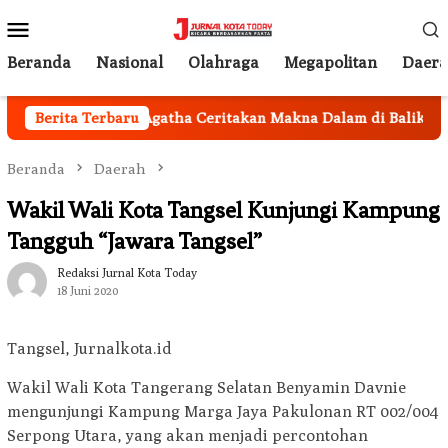
Loncat
Menu
ke
Mobile
konten
Beranda
Nasional
Olahraga
Megapolitan
Daer
 Terduga, Dean Agatha Ceritakan Makna Dalam di Balik Lagu ‘M
Berita Terbaru
Beranda
Daerah
Wakil Wali Kota Tangsel Kunjungi Kampung
Tangguh “Jawara Tangsel”
Redaksi Jurnal Kota Today
18 Juni 2020
Tangsel, Jurnalkota.id
Wakil Wali Kota Tangerang Selatan Benyamin Davnie
mengunjungi Kampung Marga Jaya Pakulonan RT 002/004
Serpong Utara, yang akan menjadi percontohan