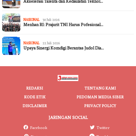
Akselerasi Talenta dan Kedaulatan Teknol…
NASIONAL
30 Juli 2026
Menhan RI: Prajurit TNI Harus Pofesional…
NASIONAL
22 Juli 2026
Upaya Sinergi Komdigi Berantas Judol Dia…
REDAKSI
TENTANG KAMI
KODE ETIK
PEDOMAN MEDIA SIBER
DISCLAIMER
PRIVACY POLICY
JARINGAN SOCIAL
Facebook
Twitter