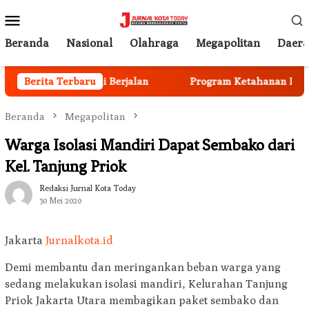
Loncat
Menu
ke
Mobile
konten
Beranda
Nasional
Olahraga
Megapolitan
Daer
n Anggota Mulai Berjalan
Berita Terbaru
Program Ketahanan Pangan 
Beranda
Megapolitan
Warga Isolasi Mandiri Dapat Sembako dari
Kel. Tanjung Priok
Redaksi Jurnal Kota Today
30 Mei 2020
Jakarta
Jurnalkota.id
Demi membantu dan meringankan beban warga yang
sedang melakukan isolasi mandiri, Kelurahan Tanjung
Priok Jakarta Utara membagikan paket sembako dan