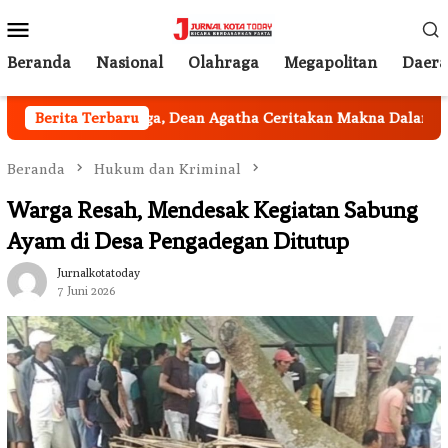
Loncat
Menu
ke
Mobile
konten
Beranda
Nasional
Olahraga
Megapolitan
Daer
Tak Terduga, Dean Agatha Ceritakan Makna Dalam di Balik 
Berita Terbaru
Beranda
Hukum dan Kriminal
Warga Resah, Mendesak Kegiatan Sabung
Ayam di Desa Pengadegan Ditutup
Jurnalkotatoday
7 Juni 2026