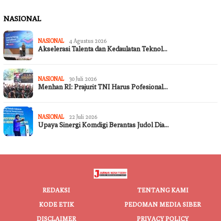
NASIONAL
NASIONAL
4 Agustus 2026
Akselerasi Talenta dan Kedaulatan Teknol…
NASIONAL
30 Juli 2026
Menhan RI: Prajurit TNI Harus Pofesional…
NASIONAL
22 Juli 2026
Upaya Sinergi Komdigi Berantas Judol Dia…
REDAKSI
TENTANG KAMI
KODE ETIK
PEDOMAN MEDIA SIBER
DISCLAIMER
PRIVACY POLICY