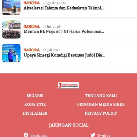
NASIONAL
4 Agustus 2026
Akselerasi Talenta dan Kedaulatan Teknol…
NASIONAL
30 Juli 2026
Menhan RI: Prajurit TNI Harus Pofesional…
NASIONAL
22 Juli 2026
Upaya Sinergi Komdigi Berantas Judol Dia…
REDAKSI
TENTANG KAMI
KODE ETIK
PEDOMAN MEDIA SIBER
DISCLAIMER
PRIVACY POLICY
JARINGAN SOCIAL
Facebook
Twitter