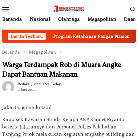
Loncat
Menu
ke
Mobile
konten
Beranda
Nasional
Olahraga
Megapolitan
Daer
lai Berjalan
Berita Terbaru
Program Ketahanan Pangan Nasional, Pem
Beranda
Megapolitan
Warga Terdampak Rob di Muara Angke
Dapat Bantuan Makanan
Redaksi Jurnal Kota Today
9 Juni 2020
Jakarta, jurnalkota.id
Kapolsek Kawasan Sunda Kelapa AKP Slamet Riyanto
beserta jajarannya dan Personel Polres Pelabuhan
Tanjung Priok melakukan kegiatan empathy building dan