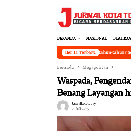
Loncat
ke
konten
BERANDA
NASIONAL
OLAHRA
Ingin Cat Mobil Awet Bertahun-tahun? Segera Nano
Berita Terbaru
Beranda
Megapolitan
Waspada, Pengendar
Benang Layangan h
Jurnalkotatoday
22 Juli 2025