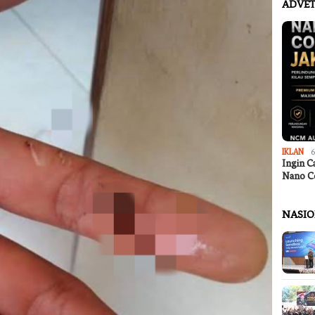
ADVET
IKLAN
6
Ingin C
Nano C
NASI