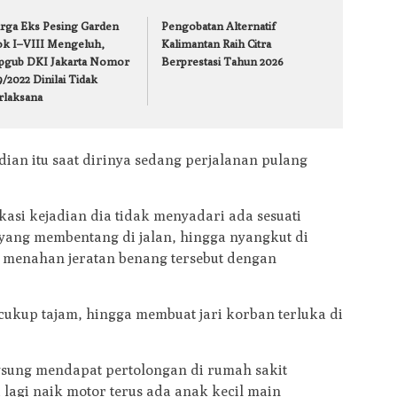
rga Eks Pesing Garden
Pengobatan Alternatif
ok I–VIII Mengeluh,
Kalimantan Raih Citra
pgub DKI Jakarta Nomor
Berprestasi Tahun 2026
/2022 Dinilai Tidak
rlaksana
ian itu saat dirinya sedang perjalanan pulang
okasi kejadian dia tidak menyadari ada sesuati
n yang membentang di jalan, hingga nyangkut di
 menahan jeratan benang tersebut dengan
ukup tajam, hingga membuat jari korban terluka di
gsung mendapat pertolongan di rumah sakit
a lagi naik motor terus ada anak kecil main