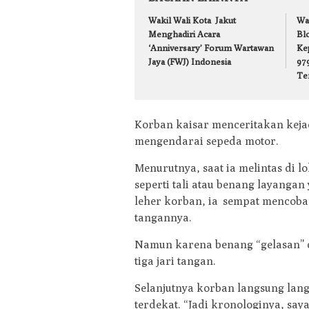
Wakil Wali Kota Jakut
Wa
Menghadiri Acara
Bl
‘Anniversary’ Forum Wartawan
Ke
Jaya (FWJ) Indonesia
979
Te
Korban kaisar menceritakan kejad
mengendarai sepeda motor.
Menurutnya, saat ia melintas di l
seperti tali atau benang layanga
leher korban, ia sempat mencoba
tangannya.
Namun karena benang “gelasan” c
tiga jari tangan.
Selanjutnya korban langsung lan
terdekat. “Jadi kronologinya, say