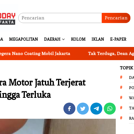
Pencarian
GA
MEGAPOLITAN
DAERAH
KOLOM
IKLAN
E-PAPER
 Coating Mobil Jakarta
Tak Terduga, Dean Agatha Cerit
TOPIK
D
a Motor Jatuh Terjerat
PO
ingga Terluka
W
T
R