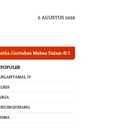
6 AGUSTUS 2026
akan Makna Dalam di Balik Lagu ‘Membatu’, Bikin Netizen Mer
 POPULER
ANLANTAMAL IV
LRES
ARGA
ANJUNGPINANG
AHMA