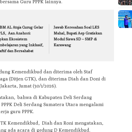
bersama Guru PPPK lainnya.
BM AL Atqia Curug Gelar
Jawab Keresahan Soal LKS
LS, Aan Anshori:
Mahal, Bupati Aep Gratiskan
apkan Ekosistem
Modul Siswa SD – SMP di
mbelajaran yang Inklusif,
Karawang
ftif dan Bersahabat
dung Kemendikbud dan diterima oleh Staf
aga (Ditjen GTK), dan diterima Diah dan Doni di
akarta, Jumat (30/1/2026).
takan, bahwa di Kabupaten Deli Serdang
u PPPK Deli Serdang Sumatera Utara mengalami
erja guru PPPK.
GTK Kemendikbud, Diah dan Roni mengatakan,
ang ada acara di gedung D Kemendikbud.