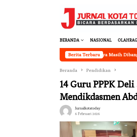
Loncat
ke
konten
BERANDA
NASIONAL
OLAHRA
or Koperasi Merah Putih Desa Sukakarya Masih Dibangun, Rekr
Berita Terbaru
Beranda
Pendidikan
14 Guru PPPK Deli
Mendikdasmen Abd
Jurnalkotatoday
6 Februari 2026