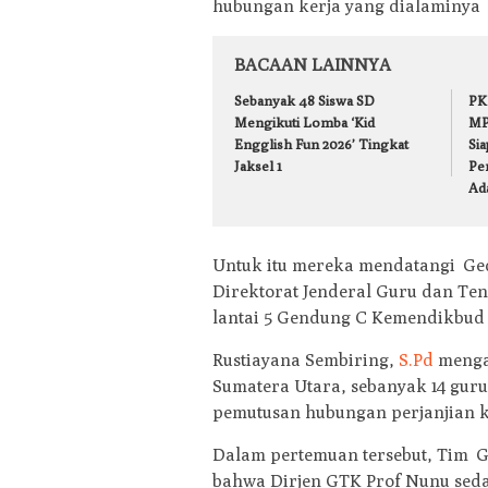
hubungan kerja yang dialaminya 
BACAAN LAINNYA
Sebanyak 48 Siswa SD
PK
Mengikuti Lomba ‘Kid
MP
Engglish Fun 2026’ Tingkat
Si
Jaksel 1
Pe
Ada
Untuk itu mereka mendatangi Ge
Direktorat Jenderal Guru dan Ten
lantai 5 Gendung C Kemendikbud J
Rustiayana Sembiring,
S.Pd
menga
Sumatera Utara, sebanyak 14 gur
pemutusan hubungan perjanjian k
Dalam pertemuan tersebut, Tim 
bahwa Dirjen GTK Prof Nunu sed