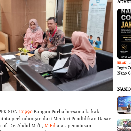
ADVET
IKLAN
6
Ingin C
Nano C
NASI
PPPK SDN
101990
Bangun Purba bersama kakak
inta perlindungan dari Menteri Pendidikan Dasar
f. Dr. Abdul Mu’ti,
M.Ed
atas pemutusan