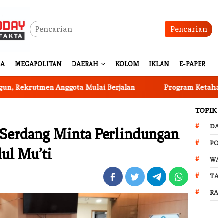
Pencarian
GA
MEGAPOLITAN
DAERAH
KOLOM
IKLAN
E-PAPER
utmen Anggota Mulai Berjalan
Program Ketahanan Pang
TOPIK
D
 Serdang Minta Perlindungan
PO
ul Mu’ti
W
T
R