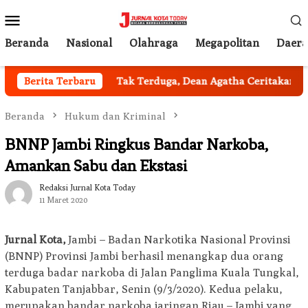
Loncat
Menu
ke
Mobile
konten
Beranda
Nasional
Olahraga
Megapolitan
Daer
bil Jakarta
Berita Terbaru
Tak Terduga, Dean Agatha Ceritakan Makna 
Beranda
Hukum dan Kriminal
BNNP Jambi Ringkus Bandar Narkoba,
Amankan Sabu dan Ekstasi
Redaksi Jurnal Kota Today
11 Maret 2020
Jurnal Kota,
Jambi – Badan Narkotika Nasional Provinsi
(BNNP) Provinsi Jambi berhasil menangkap dua orang
terduga badar narkoba di Jalan Panglima Kuala Tungkal,
Kabupaten Tanjabbar, Senin (9/3/2020). Kedua pelaku,
merupakan bandar narkoba jaringan Riau – Jambi yang