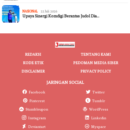
NASIONAL
22 Juli 2026
Upaya Sinergi Komdigi Berantas Judol Dia…
REDAKSI
TENTANG KAMI
KODE ETIK
PEDOMAN MEDIA SIBER
DISCLAIMER
PRIVACY POLICY
JARINGAN SOCIAL
Facebook
Twitter
Pinterest
Tumblr
Stumbleupon
WordPress
Instagram
Linkedin
Deviantart
Myspace