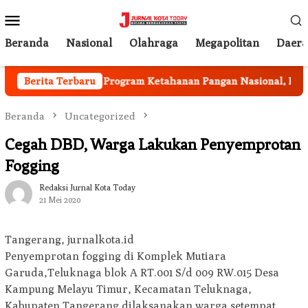
Loncat
Menu
ke
Mobile
konten
Beranda
Nasional
Olahraga
Megapolitan
Daer
Berjalan
Berita Terbaru
Program Ketahanan Pangan Nasional, Pemkab
Beranda
Uncategorized
Cegah DBD, Warga Lakukan Penyemprotan
Fogging
Redaksi Jurnal Kota Today
21 Mei 2020
Tangerang, jurnalkota.id
Penyemprotan fogging di Komplek Mutiara
Garuda,Teluknaga blok A RT.001 S/d 009 RW.015 Desa
Kampung Melayu Timur, Kecamatan Teluknaga,
Kabupaten Tangerang dilaksanakan warga setempat