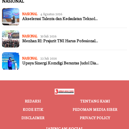
NASIONAL
NASIONAL
4 Agustus 2026
Akselerasi Talenta dan Kedaulatan Teknol…
NASIONAL
30 Juli 2026
Menhan RI: Prajurit TNI Harus Pofesional…
NASIONAL
22 Juli 2026
Upaya Sinergi Komdigi Berantas Judol Dia…
REDAKSI
TENTANG KAMI
KODE ETIK
PEDOMAN MEDIA SIBER
DISCLAIMER
PRIVACY POLICY