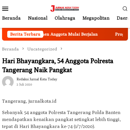
Loncat
Menu
ke
Mobile
konten
Beranda
Nasional
Olahraga
Megapolitan
Daer
ibangun, Rekrutmen Anggota Mulai Berjalan
Berita Terbaru
Program Ke
Beranda
Uncategorized
Hari Bhayangkara, 54 Anggota Polresta
Tangerang Naik Pangkat
Redaksi Jurnal Kota Today
2 Juli 2020
Tangerang, jurnalkota.id
Sebanyak 54 anggota Polresta Tangerang Polda Banten
mendapatkan kenaikan pangkat setingkat lebih tinggi,
tepat di Hari Bhayangkara ke-74 (1/7/2020).